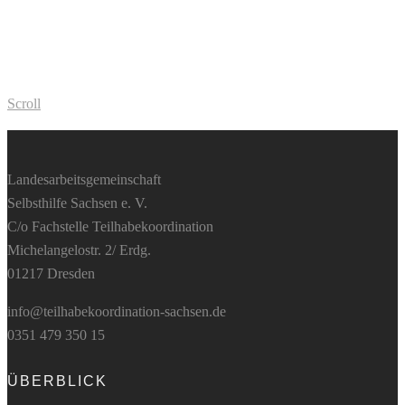
Scroll
Landesarbeitsgemeinschaft
Selbsthilfe Sachsen e. V.
C/o Fachstelle Teilhabekoordination
Michelangelostr. 2/ Erdg.
01217 Dresden
info@teilhabekoordination-sachsen.de
0351 479 350 15
ÜBERBLICK