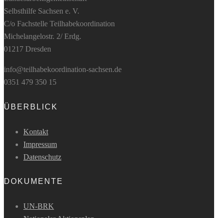
Selbsthilfe Sachsen e. V.
C/o Fachstelle Teilhabekoordination
Michelangelostr. 2/ Erdg.
01217 Dresden
info@teilhabekoordination-sachsen.de
0351 479 350 15
ÜBERBLICK
Kontakt
Impressum
Datenschutz
DOKUMENTE
UN-BRK