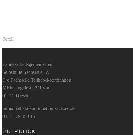
Scroll
Landesarbeitsgemeinschaft
Selbsthilfe Sachsen e. V.
C/o Fachstelle Teilhabekoordination
Michelangelostr. 2/ Erdg.
01217 Dresden
info@teilhabekoordination-sachsen.de
0351 479 350 15
ÜBERBLICK