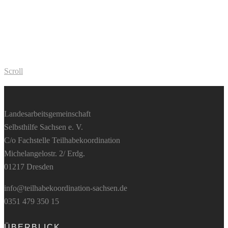
Scroll
Landesarbeitsgemeinschaft
Selbsthilfe Sachsen e. V.
C/o Fachstelle Teilhabekoordination
Michelangelostr. 2/ Erdg.
01217 Dresden
info@teilhabekoordination-sachsen.de
0351 479 350 15
ÜBERBLICK