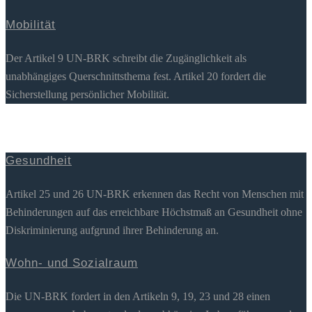
Mobilität
Der Artikel 9 UN-BRK schreibt die Zugänglichkeit als
unabhängiges Querschnittsthema fest. Artikel 20 fordert die
Sicherstellung persönlicher Mobilität.
Gesundheit
Artikel 25 und 26 UN-BRK erkennen das Recht von Menschen mit
Behinderungen auf das erreichbare Höchstmaß an Gesundheit ohne
Diskriminierung aufgrund ihrer Behinderung an.
Wohn- und Sozialraum
Die UN-BRK fordert in den Artikeln 9, 19, 23 und 28 einen