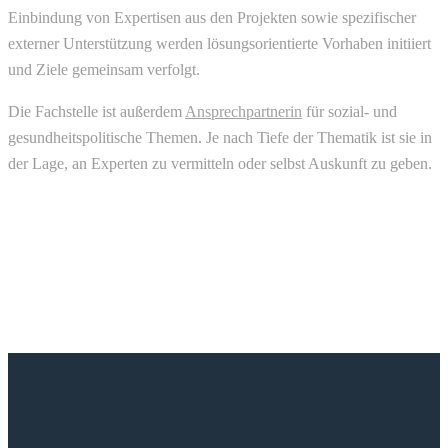
Einbindung von Expertisen aus den Projekten sowie spezifischer
externer Unterstützung werden lösungsorientierte Vorhaben initiiert
und Ziele gemeinsam verfolgt.
Die Fachstelle ist außerdem
Ansprechpartnerin
für sozial- und
gesundheitspolitische Themen. Je nach Tiefe der Thematik ist sie in
der Lage, an
Experten zu vermitteln oder selbst Auskunft zu geben.