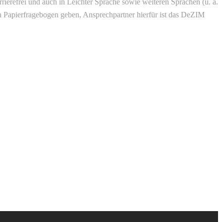
rierefrei und auch in Leichter Sprache sowie weiteren Sprachen (u. a.
nen Papierfragebogen geben, Ansprechpartner hierfür ist das DeZIM