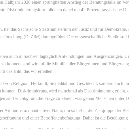
en Halbjahr 2020 einen
sprunghaften Anstieg der Beratungsfälle
im Ver
te Diskriminierungsform bildeten dabei mit 42 Prozent rassistische Di
 hat das Sächsische Staatsministerium der Justiz und für Demokratie, 
forschung (DeZIM) durchgeführt. Die wissenschaftliche Studie soll he
erleben auch in Sachsen tagtäglich Anfeindungen und Ausgrenzungen.
 zu können, sind wir auf die Mithilfe aller Bürgerinnen und Bürger 
d das Bild, das wir erhalten.“
nd von Religion, Herkunft, Sexualität und Geschlecht, sondern auch u
zu können. Diskriminierung wird manchmal als Diskriminierung erlebt, o
gen sind wichtig, um die Frage zu klären, was genau Menschen unter D
rer Art und v. a. quantitativer Natur, um so tief in die Zielgruppe der Be
gsbefragung und einer Betroffenenbefragung. Daher ist die Beteiligung