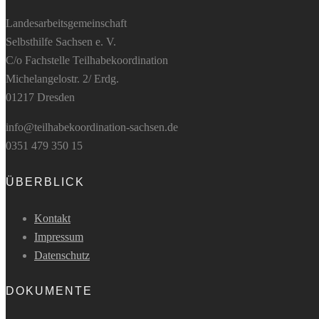
Landesarbeitsgemeinschaft
Selbsthilfe Sachsen e. V.
C/o Fachstelle Teilhabekoordination
Michelangelostr. 2/ Erdg.
01217 Dresden
info@teilhabekoordination-sachsen.de
0351 479 350 15
ÜBERBLICK
Kontakt
Impressum
Datenschutz
DOKUMENTE