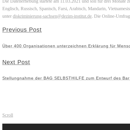
Die Datenerhebung startete am 11.03.2021 und soll für drei Monate zu
Englisch, Russisch, Spanisch, Farsi, Arabisch, Mandarin, Vietnamesis
unter
diskriminierung-sachsen@dezim-institut.de
. Die Online-Umfrage
Previous Post
Über 400 Organisationen unterzeichnen Erklärung für Mensch
Next Post
Stellungnahme der BAG SELBSTHILFE zum Entwurf des Barrie
Scroll