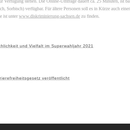
r Verfügung stehen. Die Online-Umfrage dauert ca. 25 Minuten, ist bar
ch, Sorbisch) verfügbar. Für ältere Personen soll es in Kürze auch ei
 ist unter
www.diskriminierung-sachsen.de
zu finden.
lichkeit und Vielfalt im Superwahljahr 2021
refreiheitsgesetz veröffentlicht