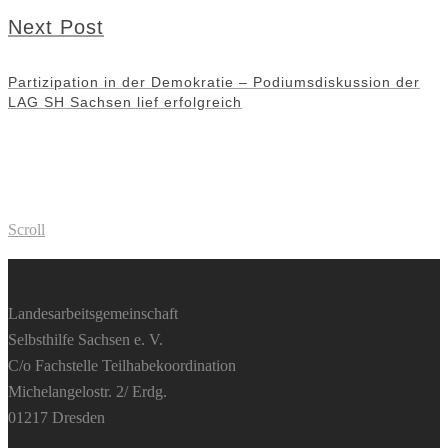
Next Post
Partizipation in der Demokratie – Podiumsdiskussion der
LAG SH Sachsen lief erfolgreich
Scroll
Landesarbeitsgemeinschaft
Selbsthilfe Sachsen e. V.
C/o Fachstelle Teilhabekoordination
Michelangelostr. 2/ Erdg.
01217 Dresden