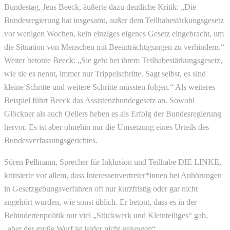
Bundestag, Jens Beeck, äußerte dazu deutliche Kritik: „Die
Bundesregierung hat insgesamt, außer dem Teilhabestärkungsgesetz
vor wenigen Wochen, kein einziges eigenes Gesetz eingebracht, um
die Situation von Menschen mit Beeinträchtigungen zu verhindern.“
Weiter betonte Beeck: „Sie geht bei ihrem Teilhabestärkungsgesetz,
wie sie es nennt, immer nur Trippelschritte. Sagt selbst, es sind
kleine Schritte und weitere Schritte müssten folgen.“ Als weiteres
Beispiel führt Beeck das Assistenzhundegesetz an. Sowohl
Glöckner als auch Oellers heben es als Erfolg der Bundesregierung
hervor. Es ist aber ohnehin nur die Umsetzung eines Urteils des
Bundesverfassungsgerichtes.
Sören Pellmann, Sprecher für Inklusion und Teilhabe DIE LINKE,
kritisierte vor allem, dass Interessenvertreter*innen bei Anhörungen
in Gesetzgebungsverfahren oft nur kurzfristig oder gar nicht
angehört wurden, wie sonst üblich. Er betont, dass es in der
Behindertenpolitik nur viel „Stückwerk und Kleinteiliges“ gab,
„aber der große Wurf ist leider nicht gelungen“.