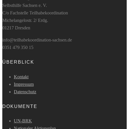
Selbsthilfe Sachsen e. V.
C/o Fachstelle Teilhabekoordination
Michelangelostr. 2/ Erdg.
01217 Dresden
info@teilhabekoordination-sachsen.de
0351 479 350 15
ÜBERBLICK
Kontakt
Impressum
Datenschutz
DOKUMENTE
UN-BRK
Nationaler Aktionsplan