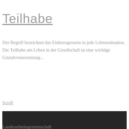
Teilhabe
Der Begriff bezeichnet das Einbezogensein in jede Lebenssituation.
Die Teilhabe am Leben in der Gesellschaft ist eine wichtige
Grundvoraussetzung...
Read More
Scroll
Landesarbeitsgemeinschaft