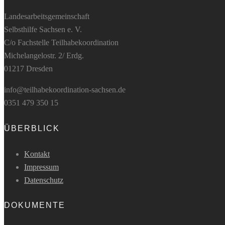
Landesarbeitsgemeinschaft
Selbsthilfe Sachsen e. V.
C/o Fachstelle Teilhabekoordination
Michelangelostr. 2/ Erdg.
01217 Dresden
info@teilhabekoordination-sachsen.de
0351 479 350 15
ÜBERBLICK
Kontakt
Impressum
Datenschutz
DOKUMENTE