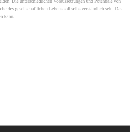
eiden. Die unterschiedlichen Voraussetzungen und Potentiale von
 des gesellschaftlichen Lebens soll selbstverständlich sein. Das
en kann.