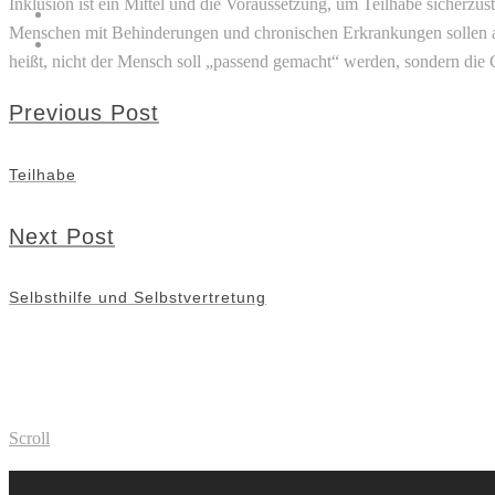
Inklusion ist ein Mittel und die Voraussetzung, um Teilhabe sicherz
KOOPERATIONEN
Menschen mit Behinderungen und chronischen Erkrankungen sollen aner
KONTAKT
heißt, nicht der Mensch soll „passend gemacht“ werden, sondern die G
Previous Post
Teilhabe
Next Post
Selbsthilfe und Selbstvertretung
Scroll