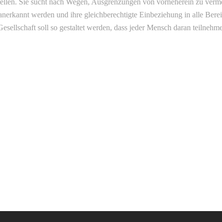
ustellen. Sie sucht nach Wegen, Ausgrenzungen von vorneherein zu verm
kannt werden und ihre gleichberechtigte Einbeziehung in alle Bereiche
esellschaft soll so gestaltet werden, dass jeder Mensch daran teilnehm