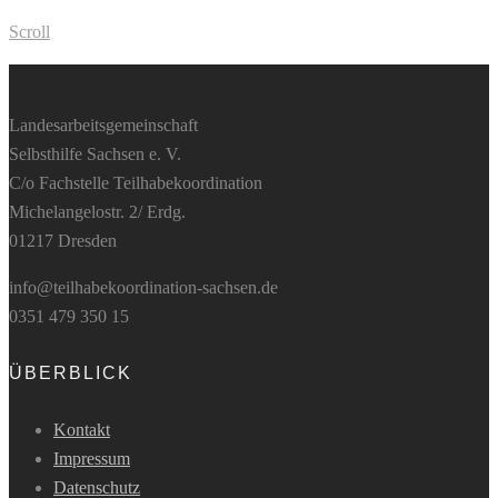
Scroll
Landesarbeitsgemeinschaft
Selbsthilfe Sachsen e. V.
C/o Fachstelle Teilhabekoordination
Michelangelostr. 2/ Erdg.
01217 Dresden
info@teilhabekoordination-sachsen.de
0351 479 350 15
ÜBERBLICK
Kontakt
Impressum
Datenschutz